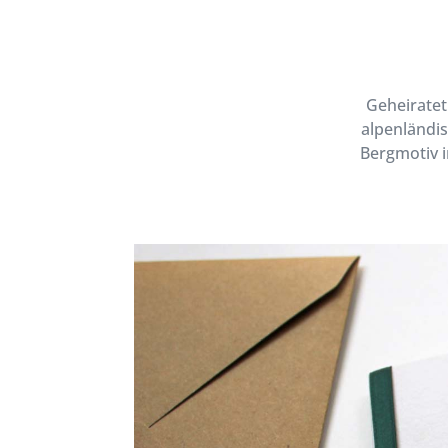
Geheiratet
alpenländis
Bergmotiv i